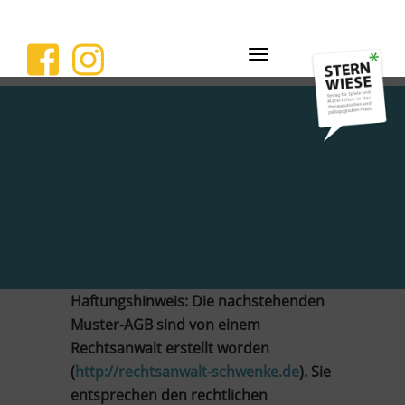
Navigation
ein-/ausblenden
Haftungshinweis: Die nachstehenden
Muster-AGB sind von einem
Rechtsanwalt erstellt worden
(
http://rechtsanwalt-schwenke.de
). Sie
entsprechen den rechtlichen