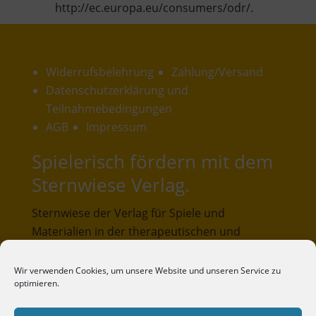
http://ec.europa.eu/consumers/odr/.
Widerrufsbelehrung
Zahlung/Versand
Datenschutzerklärung und
Teilnahmebedingungen
AGB
Impressum
Spielerisch fördern mit dem
Sternwiese Verlag.
Sternwiese der Verlag für Spiele und
Materialien in der therapeutischen und
pädagogischen Praxis. Unser Verlagsangebot
umfasst Spiele und Materialien, die in der
Wir verwenden Cookies, um unsere Website und unseren Service zu
optimieren.
pädagogischen und therapeutischen Praxis
entwickelt und erprobt wurden.