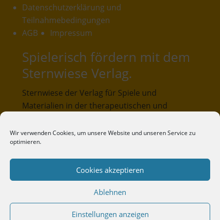
Datenschutzerklärung und
Teilnahmebedingungen
AGB
Impressum
Spielerisch fördern mit dem
Sternwiese Verlag.
Sternwiese der Verlag für Spiele und
Materialien in der therapeutischen und
pädagogischen Praxis. Unser Verlagsangebot
umfasst Spiele und Materialien, die in der
Wir verwenden Cookies, um unsere Website und unseren Service zu
optimieren.
pädagogischen und therapeutischen Praxis
entwickelt und erprobt wurden.
Cookies akzeptieren
Sternwiese-Verlag
Ablehnen
Lübrasser Weg 38
33719 Bielefeld
Zum Warenkorb
Einstellungen anzeigen
Telefon: 0521-3298317