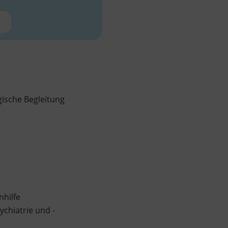
gische Begleitung
nhilfe
chiatrie und -