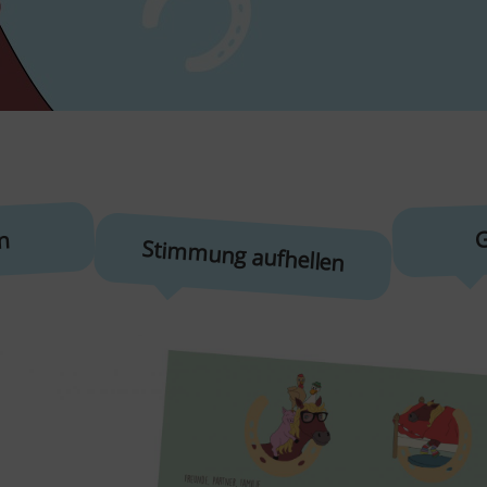
G
n
Stimmung aufhellen