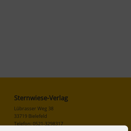
Sternwiese-Verlag
Lübrasser Weg 38
33719 Bielefeld
Telefon: 0521-3298317