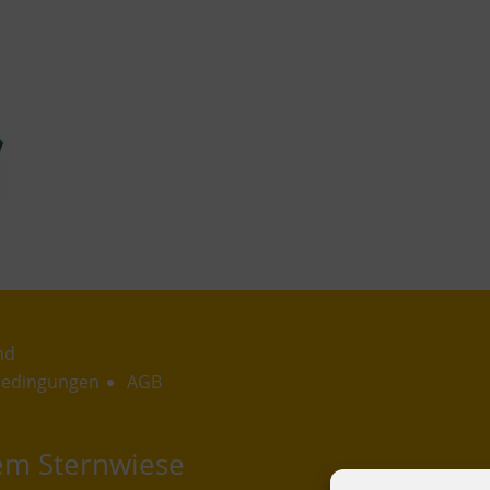
nd
bedingungen
AGB
dem Sternwiese