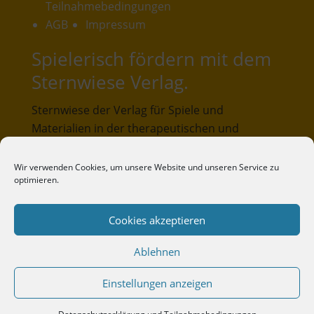
Teilnahmebedingungen
AGB
Impressum
Spielerisch fördern mit dem
Sternwiese Verlag.
Sternwiese der Verlag für Spiele und
Materialien in der therapeutischen und
pädagogischen Praxis. Unser Verlagsangebot
umfasst Spiele und Materialien, die in der
Wir verwenden Cookies, um unsere Website und unseren Service zu
optimieren.
pädagogischen und therapeutischen Praxis
entwickelt und erprobt wurden.
Cookies akzeptieren
Sternwiese-Verlag
Ablehnen
Lübrasser Weg 38
33719 Bielefeld
Zum Warenkorb
Einstellungen anzeigen
Telefon: 0521-3298317
Mail: kontakt@sternwiese-verlag.de