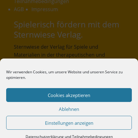
Teilnahmebedingungen
AGB
Impressum
Spielerisch fördern mit dem
Sternwiese Verlag.
Sternwiese der Verlag für Spiele und
Materialien in der therapeutischen und
pädagogischen Praxis. Unser Verlagsangebot
umfasst Spiele und Materialien, die in der
Wir verwenden Cookies, um unsere Website und unseren Service zu
optimieren.
pädagogischen und therapeutischen Praxis
entwickelt und erprobt wurden.
Cookies akzeptieren
Sternwiese-Verlag
Ablehnen
Lübrasser Weg 38
33719 Bielefeld
Zum Warenkorb
Einstellungen anzeigen
Telefon: 0521-3298317
Mail: kontakt@sternwiese-verlag.de
Datenschutzerklärung und Teilnahmebedingungen